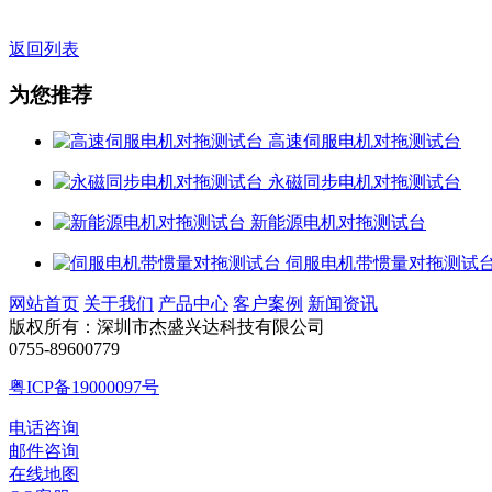
返回列表
为您推荐
高速伺服电机对拖测试台
永磁同步电机对拖测试台
新能源电机对拖测试台
伺服电机带惯量对拖测试
网站首页
关于我们
产品中心
客户案例
新闻资讯
版权所有：深圳市杰盛兴达科技有限公司
0755-89600779
粤ICP备19000097号
电话咨询
邮件咨询
在线地图