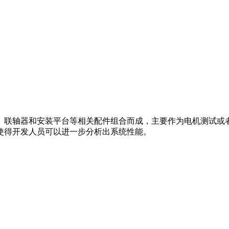
、联轴器和安装平台等相关配件组合而成，主要作为电机测试或
使得开发人员可以进一步分析出系统性能。