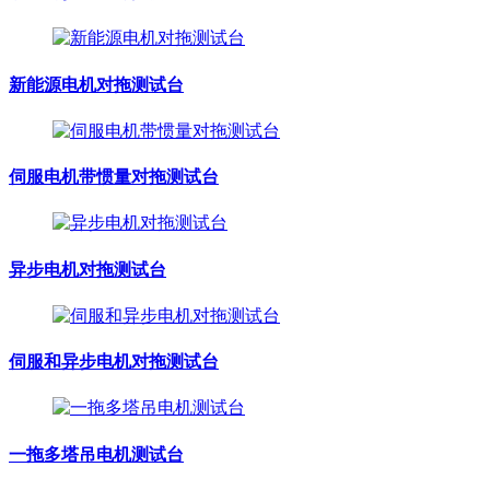
新能源电机对拖测试台
伺服电机带惯量对拖测试台
异步电机对拖测试台
伺服和异步电机对拖测试台
一拖多塔吊电机测试台