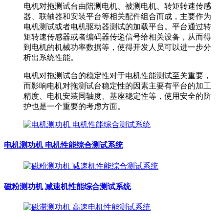
电机对拖测试台由陪测电机、被测电机、转矩转速传感
器、联轴器和安装平台等相关配件组合而成，主要作为
电机测试或者电机驱动器测试的加载平台。平台通过转
矩转速传感器或者编码器传递信号给相关设备，从而得
到电机的机械功率数据等，使得开发人员可以进一步分
析出系统性能。
电机对拖测试台的稳定性对于电机性能测试至关重要，
而影响电机对拖测试台稳定性的因素主要有平台的加工
精度、电机安装同轴度、基座稳定性等，使用安全的防
护也是一个重要的考虑方面。
电机测功机 电机性能综合测试系统
磁粉测功机 减速机性能综合测试系统