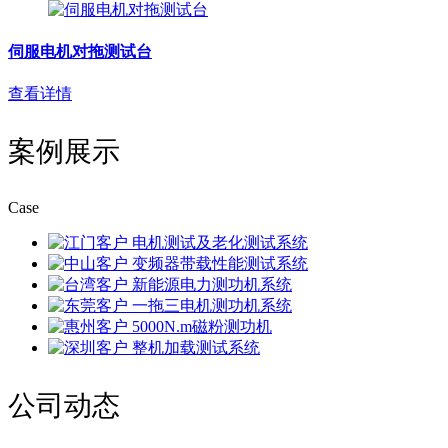
伺服电机对拖测试台
查看详情
案例展示
Case
公司动态