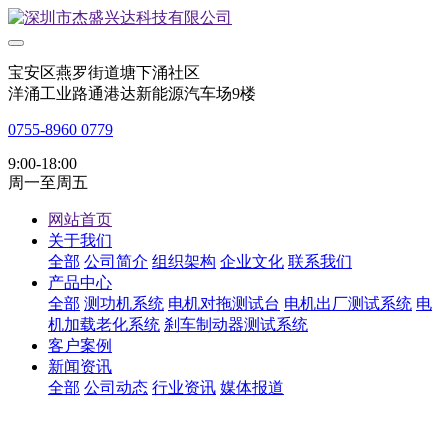
宝安区燕罗街道塘下涌社区
洋涌工业路通港达新能源汽车场9楼
0755-8960 0779
9:00-18:00
周一至周五
网站首页
关于我们
全部
公司简介
组织架构
企业文化
联系我们
产品中心
全部
测功机系统
电机对拖测试台
电机出厂测试系统
电
机加载老化系统
刹车制动器测试系统
客户案例
新闻资讯
全部
公司动态
行业资讯
媒体报道