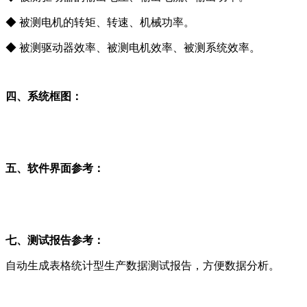
◆ 被测电机的转矩、转速、机械功率。
◆ 被测驱动器效率、被测电机效率、被测系统效率。
四、系统框图：
五、软件界面参考：
七、测试报告参考：
自动生成表格统计型生产数据测试报告，方便数据分析。