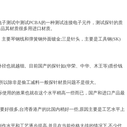
子测试中测试PCBA的一种测试连接电子元件，测试探针的质
产品其材质很多用进口材质。
要琴钢线和弹簧钢外面镀金;三是针头，主要是工具钢(SK)
径也就越细。目前国产的探针如(华荣、中华、木王等)质价钱
所以除非是偷工减料一般探针材质问题不是很大。
，实际使用的效果也就在这个水平稍高一些而已，国产和进口产品最
好很多,台湾香港产的比国内稍好一些,原因主要是工艺水平上
作水平和工艺逐步提高,并且在当前价格大战的情况下,不少代