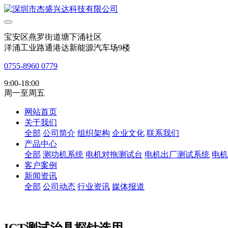
宝安区燕罗街道塘下涌社区
洋涌工业路通港达新能源汽车场9楼
0755-8960 0779
9:00-18:00
周一至周五
网站首页
关于我们
全部
公司简介
组织架构
企业文化
联系我们
产品中心
全部
测功机系统
电机对拖测试台
电机出厂测试系统
电机
客户案例
新闻资讯
全部
公司动态
行业资讯
媒体报道
ICT测试治具探针选用