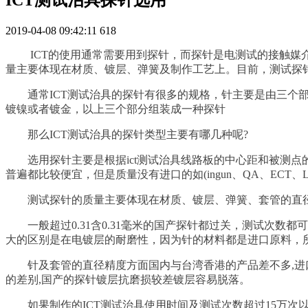
2019-04-08 09:42:11
618
ICT的使用通常需要用到探针，而探针是电测试的接触媒介
量主要体现在材质、镀层、弹簧及制作工艺上。目前，测试探针
通常ICT测试治具的探针有很多的规格，针主要是由三个部份
镀镍或者镀金，以上三个部分组装成一种探针
那么ICT测试治具的探针类型主要有哪几种呢?
选用探针主要是根据ict测试治具线路板的中心距和被测点的
普遍都比较便宜，但是质量没有进口的如(ingun、QA、ECT、L
测试探针的质量主要体现在材质、镀层、弹簧、套管的直径精
一般超过0.31含0.31毫米的国产探针都过关，测试次数都
大的区别是在电镀层的耐磨性，因为针的材料都是进口原料，
针及套管的直径精度方面国内与台湾香港的产品差不多,进口
的差别,国产的探针镀层抗磨损较差镀层容易脱落。
如果制作的ICT测试治具使用时间及测试次数超过15万次以