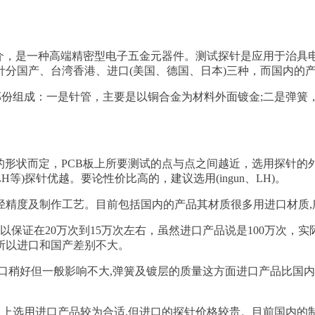
，是一种高端精密型电子五金元器件。测试探针是应用于治具电
分国产、台湾香港、进口(美国、德国、日本)三种，而国内的
组成：一是针管，主要是以铜合金为材料外面镀金;二是弹簧，主
形状而定，PCB板上所要测试的点与点之间越近，选用探针的外
H等)探针优越。要论性价比高的，建议选用(ingun、LH)。
度及制作工艺。目前包括国内的产品其材质很多用进口材质,
可以保证在20万次到15万次左右，虽然进口产品说是100万次
所以进口和国产差别不大。
稍好但一般影响不大,弹簧及镀层的质量这方面进口产品比国内要
上选用进口产品较为合适,但进口的探针价格较贵。目前国内的制