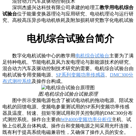
混合动力汽车及驱动控制技术
深圳杰盛兴达科技有限公司承建的哈理工
教学用电机综合
试验台
位于能量变换器理论与应用研究、电动机理论与运行研
究、高校高压异步电动机铁耗及附加损耗研究数字化电机试验
电机综合试验台简介
二
数字化电机试验中心的教学用
电机综合试验台
主要为了满
足特种电机、节能电机及风力发电理论与新能源技术的研究、
混合动力汽车及驱动控制技术研究的需要。电机综合试验台由
电机试验专用变频电源、
SP系列变频功率传感器
、
DMC300分
布式测控系统
及操作台构成。
图.电机综合试验台试验原理
图中所示变频电源包含了被试电动机的拖动电源、陪试发
电机的回馈电源、变频电参量测试用的SP系列变频功率传感
器及温度、转速、扭矩等测试用和开关控制用的DMC300分布
式测控系统。操作台主要由
WP4000变频功率分析仪
主机、试
验上位机及台体构成。操作台和变频电源之间采用光纤连接，
既有利于提高系统电磁兼容性，又确保了操作人员的安全。