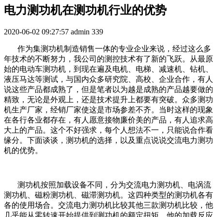
电力测功机在测功机行业的优势
2020-06-02 09:27:57
admin
339
作为集测功机制造销售一体的专业企业来说，经过这么多
年技术的不断努力，我公司的测控技术有了新的飞跃。从最原
始的电动车测功机，到现在遍及电机、电梯、减速机、钻机、
液压马达等测试，与国内众多研究院、高校、企业合作，有人
说这些产品都成熟了，但是笔者以为越是成熟的产品越要做的
精致，无论是外观上，还是技术提升上都要有突破。众多测功
机生产厂家，经销厂家使这是市场参差不齐。当时这样的现象
在各行各业都存在，有人愿意接物廉价美的产品，有人追求高
大上的产品。这个不好强求，每个人想法不一，只能说合作看
缘分。下面谈谈，测功机的选择，以及重点说说交流电力测功
机的优势。
测功机按照加载设备不同，分为交流电力测功机、电涡流
测功机、磁粉测功机、磁滞测功机。这四种类型的测功机各有
各的使用场合。交流电力测功机比较其他三款测功机比较，他
几乎能从零转速开始提供到测功机的额定扭矩。他的加载反应