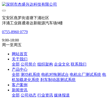
宝安区燕罗街道塘下涌社区
洋涌工业路通港达新能源汽车场9楼
0755-8960 0779
9:00-18:00
周一至周五
网站首页
关于我们
全部
公司简介
组织架构
企业文化
联系我们
产品中心
全部
测功机系统
电机对拖测试台
电机出厂测试系统
电
机加载老化系统
刹车制动器测试系统
客户案例
新闻资讯
全部
公司动态
行业资讯
媒体报道