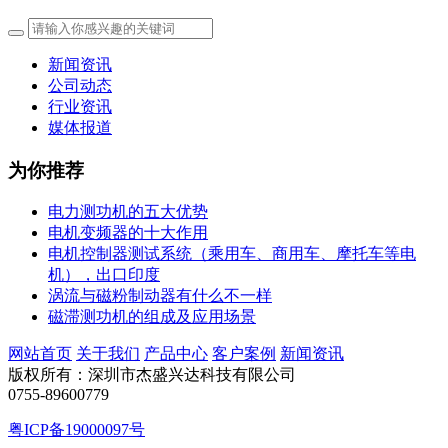
新闻资讯
公司动态
行业资讯
媒体报道
为你推荐
电力测功机的五大优势
电机变频器的十大作用
电机控制器测试系统（乘用车、商用车、摩托车等电
机），出口印度
涡流与磁粉制动器有什么不一样
磁滞测功机的组成及应用场景
网站首页
关于我们
产品中心
客户案例
新闻资讯
版权所有：深圳市杰盛兴达科技有限公司
0755-89600779
粤ICP备19000097号