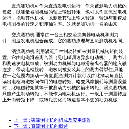
直流测功机可作为直流发电机运行，作为被测动力机械的
负载，以测量被测机械的轴上输出转矩；也可以作直流发电机
运行，拖动其他机械，以测量其轴上输入转矩。转矩与测速发
电机测得的转速之积即轴功率。这就是测功机一名的由来。
交流测功机 通常由一台三相交流换向器电动机和测力
计、测速发电机组合而成。它的测功原理与直流测功机相同。
涡流测功机 利用涡流产生制动转矩来测量机械转矩的装
置。它由电磁滑差离合器（见电磁调速异步电动机）、测力计
和测速发电机组成。被测动力机械与电磁滑差离合器的输入轴
连接，带动电枢旋转，磁极则被安装其上的测力臂掣住,只能
在一定范围内摆动一角度,配合测力计就可以由此摆动角直接
读出电枢与磁极间作用的电磁转矩。略去风摩损耗等测量误差
时，此电磁转矩就等于被测动力机械的输出转矩。涡流测功机
只能产生制动转矩，不能作为电动机运行。一般用于测量转速
上升而转矩下降，或转矩变化而转速基本不变的动力机械。
上一篇
: 磁滞测功机的组成及应用场景
下一篇
: 直流测功机的概述