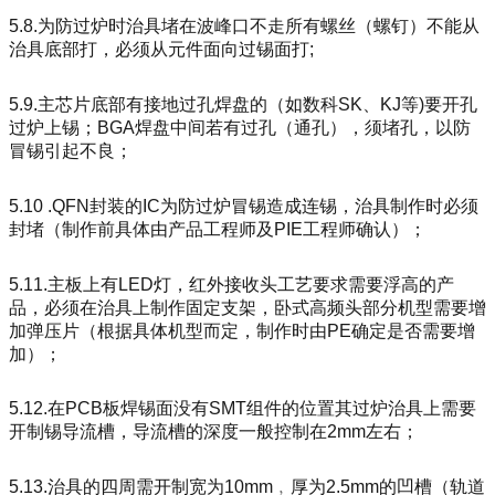
5.8.为防过炉时治具堵在波峰口不走所有螺丝（螺钉）不能从
治具底部打，必须从元件面向过锡面打;
5.9.主芯片底部有接地过孔焊盘的（如数科SK、KJ等)要开孔
过炉上锡；BGA焊盘中间若有过孔（通孔），须堵孔，以防
冒锡引起不良；
5.10 .QFN封装的IC为防过炉冒锡造成连锡，治具制作时必须
封堵（制作前具体由产品工程师及PIE工程师确认）；
5.11.主板上有LED灯，红外接收头工艺要求需要浮高的产
品，必须在治具上制作固定支架，卧式高频头部分机型需要增
加弹压片（根据具体机型而定，制作时由PE确定是否需要增
加）；
5.12.在PCB板焊锡面没有SMT组件的位置其过炉治具上需要
开制锡导流槽，导流槽的深度一般控制在2mm左右；
5.13.治具的四周需开制宽为10mm﹐厚为2.5mm的凹槽（轨道