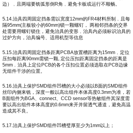
边）﹐且两端要铣弧形倒R角﹐避免卡板或运行不顺畅。
5.14.治具四周固定挡条需以宽度12mm的FR4材料所制﹐且每
隔95mm(主板较小的60mm)锁一颗螺钉， 两相邻挡条的交界
处需要用螺钉锁住，避免治具的变形﹐治具内必须标识治具的
过炉方向，治具编号、适用机型等信息
5.15.治具四周固定挡条距离PCBA放置槽距离为15mm﹐定位
压扣每距离90mm需锁一颗, 定位压扣距离固定挡条的距离是
5mm﹐治具上定位PCB的各个压扣位置必须选取在PCB边缘
无组件干涉的位置。
5.16.治具上保护SMD组件凹槽的大小必须以B面的SMD组件
丝印内侧来铣，深度一般以高出组件本体高度0.3mm为准，若
B面组件为BGA、connect、CCD sensor等热敏组件其深度需
要以高出组件本体高度的0.6mm来开并留透气通道，避免高温
造成其不良。
5.17.治具上保护SMD组件凹槽璧厚至少为1mm以上；