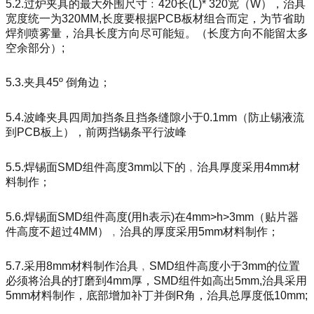
5.2.过炉夹具的最大外围尺寸﹕420长(L)* 320宽（W），治具
宽度统一为320MM,长度要根据PCB板材组合而定，为节省助
焊剂喷雾量，治具长度方向尽可能短。（长度方向不能留太多
空余部分）;
5.3.夹具45º 倒角边；
5.4.波峰夹具四周加挡条且挡条缝隙小于0.1mm（防止锡液流
到PCB板上），前两挡锡条平行波峰
5.5.焊锡面SMD组件高度3mm以下的﹐治具厚度采用4mm材
料制作；
5.6.焊锡面SMD组件高度(用h表示)在4mm>h>3mm（贴片器
件高度不超过4MM）﹐治具的厚度采用5mm材料制作；
5.7.采用8mm材料制作治具﹐SMD组件高度小于3mm的位置
必须将治具的打磨到4mm厚，SMD组件如高出5mm,治具采用
5mm材料制作，底部增加补丁并倒R角，治具总厚度低10mm;