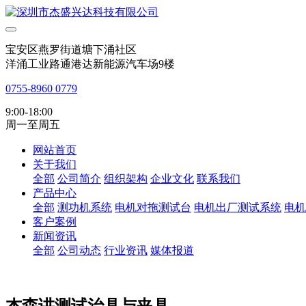
宝安区燕罗街道塘下涌社区
洋涌工业路通港达新能源汽车场9楼
0755-8960 0779
9:00-18:00
周一至周五
网站首页
关于我们
全部
公司简介
组织架构
企业文化
联系我们
产品中心
全部
测功机系统
电机对拖测试台
电机出厂测试系统
电机
客户案例
新闻资讯
全部
公司动态
行业资讯
媒体报道
杰森讲测试治具与夹具